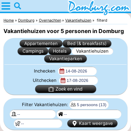
Home
Domburg
Home
Domburg
Overnachten
Vakantiehuizen
filterd
Vakantiehuizen voor 5 personen in Domburg
Tips
Appartementen
Bed (& breakfasts)
Voor
Campings
Hotels
Vakantiehuizen
Vakantieparken
kinderen
Webcam
Inchecken
Webcam
Uitchecken
Webcam
Zoek en vind
Strand
Overnachten
Filter Vakantiehuizen:
Appartementen
Kaart weergave
-