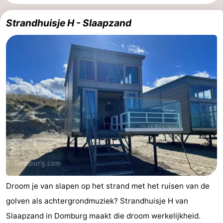
Park
-
Strandhuisje H - Slaapzand
Loverendale
Résidence
Bed
Wijngaerde
(&
Campings
breakfasts)
Hotels
Vakantiehuizen
-
Buitenhof
-
Domburg
Hof
-
Droom je van slapen op het strand met het ruisen van de
Domburg
Westhove
Last
golven als achtergrondmuziek? Strandhuisje H van
minutes
Strand
Slaapzand in Domburg maakt die droom werkelijkheid.