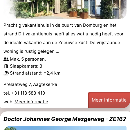
Brouwershaven
-
Bruinisse
-
Prachtig vakantiehuis in de buurt van Domburg en het
strand Dit vakantiehuis heeft alles wat u nodig heeft voor
Zierikzee
-
de ideale vakantie aan de Zeeuwse kust! De vrijstaande
Natuur
-
woning is rustig gelegen ...
Max. 5 personen.
Oosterschelde
Burgh
-
Slaapkamers: 3.
Strand afstand
: ±2,4 km.
Haamstede
Natuur
Walcheren
Prelaatweg 7, Aagtekerke
Kop
-
tel. +31 118 583 410
Meer informatie
van
Veere
-
web.
Meer informatie
Schouwen
Natuur
-
Doctor Johannes George Mezgerweg - ZE162
Oranjezon
Oostkapelle
-