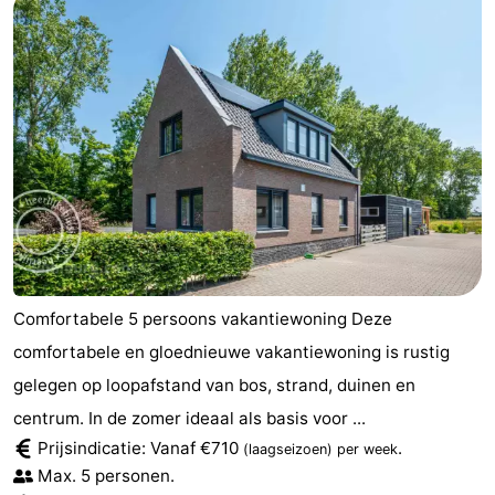
Natuur
-
de
Westkapelle
-
Mantelingen
Zoutelande
-
Natuur
-
Walcherse
Dishoek
-
bos
Vlissingen
-
Comfortabele 5 persoons vakantiewoning Deze
Middelburg
Zeeuws-
comfortabele en gloednieuwe vakantiewoning is rustig
gelegen op loopafstand van bos, strand, duinen en
Vlaanderen
-
centrum. In de zomer ideaal als basis voor ...
Nieuwvliet
-
Prijsindicatie: Vanaf €710
.
(laagseizoen)
per week
Max. 5 personen.
Sluis
-