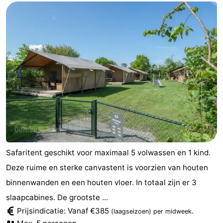
Wandelen
-
Paardrijden
-
Maneges
-
Golfbanen
Eten
en
Ringrijden
drinken
Mondriaan
Toorop
Safaritent geschikt voor maximaal 5 volwassen en 1 kind.
Deze ruime en sterke canvastent is voorzien van houten
Evenementen
binnenwanden en een houten vloer. In totaal zijn er 3
Praktisch
slaapcabines. De grootste ...
Prijsindicatie: Vanaf €385
.
(laagseizoen)
per midweek
Forum