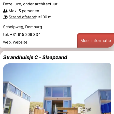
Deze luxe, onder architectuur ...
Zien
Max. 5 personen.
Strand afstand
: ±100 m.
&
Bezienswaardigheden
Schelpweg, Domburg
doen
-
tel. +31 615 206 334
Meer informatie
Musea
-
web.
Website
Monumenten
-
Strandhuisje C - Slaapzand
Molens
-
Vuurtorens
-
Uitkijkpunten
Attracties
-
Speeltuinen
-