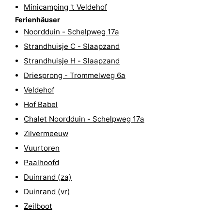
Minicamping 't Veldehof
Reiten
-
Ferienhäuser
Noordduin - Schelpweg 17a
Reitschulen
-
Strandhuisje C - Slaapzand
Golfplatze
-
Strandhuisje H - Slaapzand
Driesprong - Trommelweg 6a
Sportangeln
Mondriaan
Veldehof
Toorop
Hof Babel
Chalet Noordduin - Schelpweg 17a
Essen
Zilvermeeuw
und
Veranstaltungen
Vuurtoren
Paalhoofd
trinken
Ringstechen
Duinrand (za)
Praktisch
Duinrand (vr)
Zeilboot
Forum