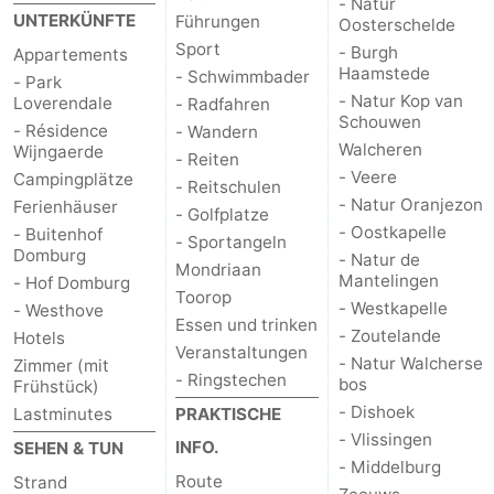
- Natur
UNTERKÜNFTE
Führungen
Oosterschelde
Sport
- Burgh
Appartements
Haamstede
- Schwimmbader
- Park
- Natur Kop van
Loverendale
- Radfahren
Schouwen
- Résidence
- Wandern
Walcheren
Wijngaerde
- Reiten
- Veere
Campingplätze
- Reitschulen
- Natur Oranjezon
Ferienhäuser
- Golfplatze
- Oostkapelle
- Buitenhof
- Sportangeln
Domburg
- Natur de
Mondriaan
Mantelingen
- Hof Domburg
Toorop
- Westkapelle
- Westhove
Essen und trinken
- Zoutelande
Hotels
Veranstaltungen
- Natur Walcherse
Zimmer (mit
- Ringstechen
bos
Frühstück)
- Dishoek
Lastminutes
PRAKTISCHE
- Vlissingen
INFO.
SEHEN & TUN
- Middelburg
Route
Strand