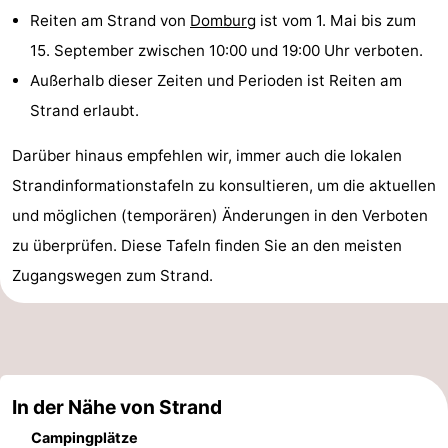
Reiten am Strand von
Domburg
ist vom 1. Mai bis zum
Spielplätze
Bowling
-
15. September zwischen 10:00 und 19:00 Uhr verboten.
Minigolfplätze
Wellness-
Außerhalb dieser Zeiten und Perioden ist Reiten am
Strand erlaubt.
Zentren
Dörfer
Darüber hinaus empfehlen wir, immer auch die lokalen
&
Natur
Strandinformationstafeln zu konsultieren, um die aktuellen
Städte
Führungen
und möglichen (temporären) Änderungen in den Verboten
zu überprüfen. Diese Tafeln finden Sie an den meisten
Sport
Zugangswegen zum Strand.
-
Schwimmbader
-
Radfahren
-
In der Nähe von Strand
Wandern
-
Campingplätze