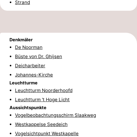
Strand
Route
-
Parken
Reisebuchshop
Denkmäler
De Noorman
Medizin
Büste von Dr. Ghijsen
Adressen
Region
Deicharbeiter
Johannes-Kirche
Zeeland
Leuchtturme
Leuchtturm Noorderhoofd
Schouwen-
Leuchtturm 't Hoge Licht
Duiveland
-
Aussichtspunkte
Vogelbeobachtungsschirm Slaakweg
Renesse
-
Westkappelse Seedeich
Vogelsichtpunkt Westkapelle
Brouwershaven
-