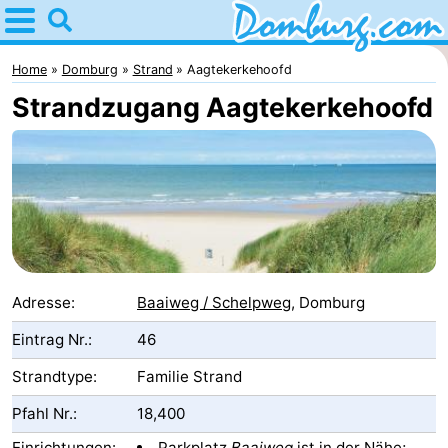
Home
Domburg
Home
Domburg
Strand
Aagtekerkehoofd
Strandzugang Aagtekerkehoofd
Tipps
Für
kindern
Webcam
Webcam
Webcam
Adresse:
Baaiweg / Schelpweg
, Domburg
Strand
Übernachten
Eintrag Nr.:
46
Strandtype:
Familie Strand
Appartements
Pfahl Nr.:
18,400
-
Einrichtungen:
Parkplatz
Baaiweg
ist in der Nähe;