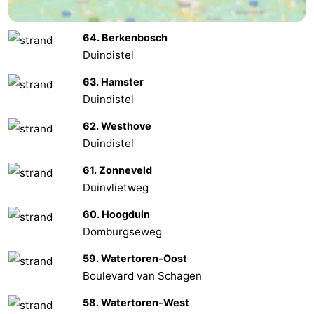
Natur
Wetter
64. Berkenbosch
Duindistel
Het
Kontakt
63. Hamster
Zwin
Duindistel
62. Westhove
Duindistel
61. Zonneveld
Duinvlietweg
60. Hoogduin
Domburgseweg
59. Watertoren-Oost
Boulevard van Schagen
58. Watertoren-West