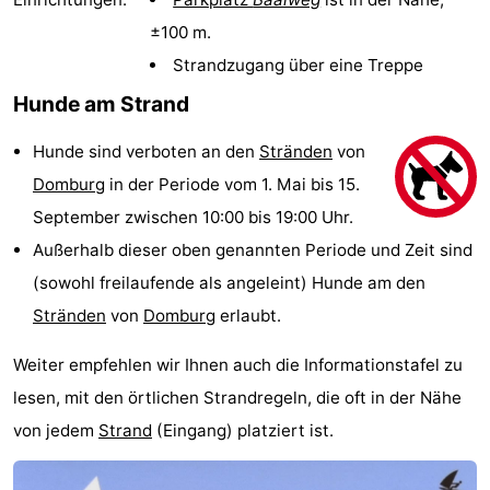
Park
-
±100 m.
Strandzugang über eine Treppe
Loverendale
Résidence
Campingplätze
Hunde am Strand
Wijngaerde
Ferienhäuser
Hunde sind verboten an den
Stränden
von
-
Domburg
in der Periode vom 1. Mai bis 15.
September zwischen 10:00 bis 19:00 Uhr.
Buitenhof
-
Außerhalb dieser oben genannten Periode und Zeit sind
Domburg
Hof
-
(sowohl freilaufende als angeleint) Hunde am den
Stränden
von
Domburg
erlaubt.
Domburg
Westhove
Hotels
Weiter empfehlen wir Ihnen auch die Informationstafel zu
Zimmer
lesen, mit den örtlichen Strandregeln, die oft in der Nähe
(mit
Lastminutes
von jedem
Strand
(Eingang) platziert ist.
Frühstück)
Strand