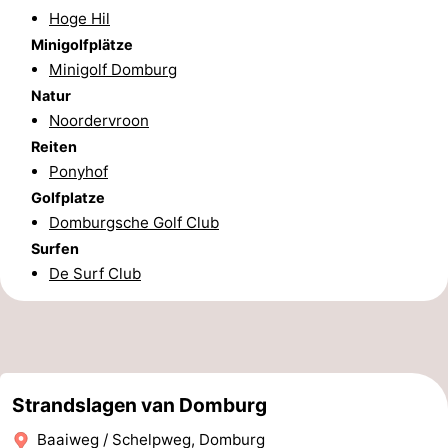
Hoge Hil
Bruinisse
-
Minigolfplätze
Minigolf Domburg
Zierikzee
-
Natur
Noordervroon
Natur
-
Reiten
Oosterschelde
Burgh
-
Ponyhof
Golfplatze
Haamstede
Natur
Walcheren
Domburgsche Golf Club
Surfen
Kop
-
De Surf Club
van
Veere
-
Schouwen
Natur
-
Oranjezon
Oostkapelle
-
Strandslagen van Domburg
Natur
-
Baaiweg / Schelpweg, Domburg