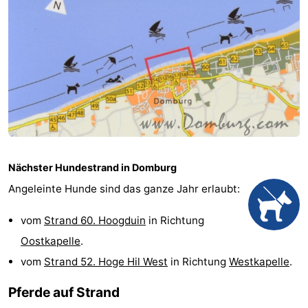
Sehen
&
-
tun
Museen
-
Denkmäler
-
Mühlen
-
Nächster Hundestrand in Domburg
Leuchtturme
-
Angeleinte Hunde sind das ganze Jahr erlaubt:
Aussichtspunkte
Attraktionen
vom
Strand 60. Hoogduin
in Richtung
-
Oostkapelle
.
vom
Strand 52. Hoge Hil West
in Richtung
Westkapelle
.
Spielplätze
-
Pferde auf Strand
Indoor-
-