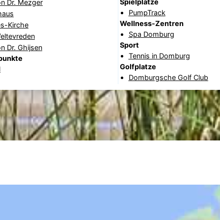
Spielplätze
on Dr. Mezger
PumpTrack
haus
Wellness-Zentren
s-Kirche
Spa Domburg
eltevreden
Sport
n Dr. Ghijsen
Tennis in Domburg
punkte
Golfplatze
l
Domburgsche Golf Club