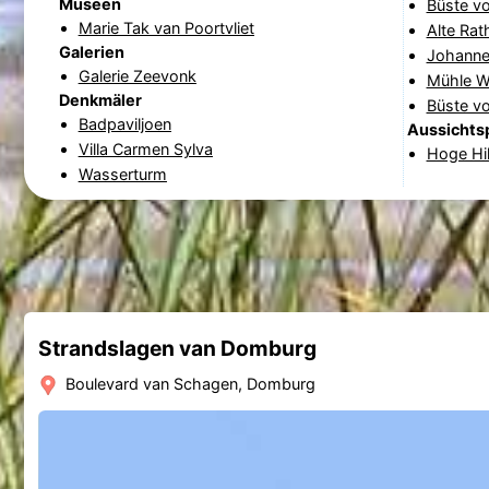
Museen
Büste v
Marie Tak van Poortvliet
Alte Rat
Galerien
Johanne
Galerie Zeevonk
Mühle W
Denkmäler
Büste vo
Badpaviljoen
Aussichts
Villa Carmen Sylva
Hoge Hi
Wasserturm
Strandslagen van Domburg
Boulevard van Schagen, Domburg