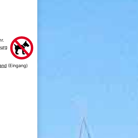
r.
urg
and
(Eingang)