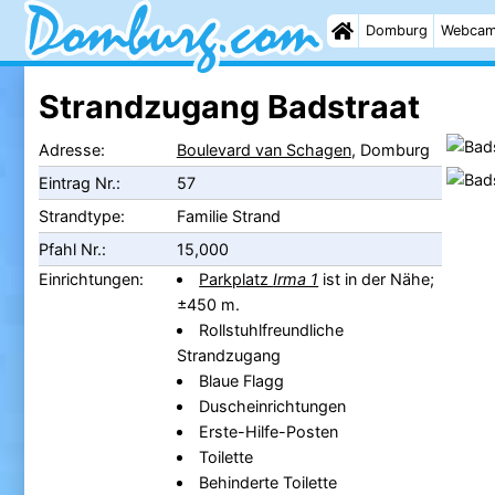
Domburg
Webca
Strandzugang Badstraat
Adresse:
Boulevard van Schagen
, Domburg
Eintrag Nr.:
57
Strandtype:
Familie Strand
Pfahl Nr.:
15,000
Einrichtungen:
Parkplatz
Irma 1
ist in der Nähe;
±450 m.
Rollstuhlfreundliche
Strandzugang
Blaue Flagg
Duscheinrichtungen
Erste-Hilfe-Posten
Toilette
Behinderte Toilette