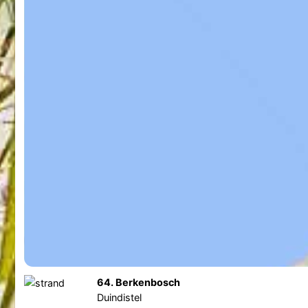
64. Berkenbosch
Duindistel