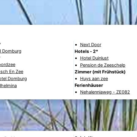
*
Next Door
l Domburg
Hotels - 2*
*
Hotel Duinlust
oordzee
Pension de Zeeschelp
osch En Zee
Zimmer (mit Frühstück)
otel Domburg
Huys aan zee
Ferienhäuser
lhelmina
Nehalenniaweg - ZE082