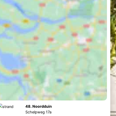
48. Noordduin
Schelpweg 17a