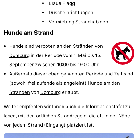
Blaue Flagg
Park
-
Duscheinrichtungen
Loverendale
Résidence
Campingplätze
Vermietung Strandkabinen
Hunde am Strand
Wijngaerde
Ferienhäuser
Hunde sind verboten an den
Stränden
von
-
Domburg
in der Periode vom 1. Mai bis 15.
Buitenhof
-
September zwischen 10:00 bis 19:00 Uhr.
Außerhalb dieser oben genannten Periode und Zeit sind
Domburg
Hof
-
(sowohl freilaufende als angeleint) Hunde am den
Domburg
Westhove
Hotels
Stränden
von
Domburg
erlaubt.
Zimmer
Weiter empfehlen wir Ihnen auch die Informationstafel zu
lesen, mit den örtlichen Strandregeln, die oft in der Nähe
(mit
Lastminutes
von jedem
Strand
(Eingang) platziert ist.
Frühstück)
Strand