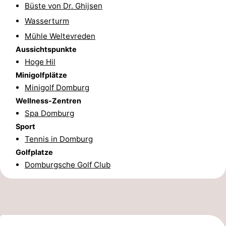
Büste von Dr. Ghijsen
Bruinisse
-
Wasserturm
Mühle Weltevreden
Zierikzee
-
Aussichtspunkte
Hoge Hil
Natur
-
Minigolfplätze
Oosterschelde
Burgh
-
Minigolf Domburg
Wellness-Zentren
Haamstede
Natur
Walcheren
Spa Domburg
Sport
Kop
-
Tennis in Domburg
Golfplatze
van
Veere
-
Domburgsche Golf Club
Schouwen
Natur
-
Oranjezon
Oostkapelle
-
Natur
-