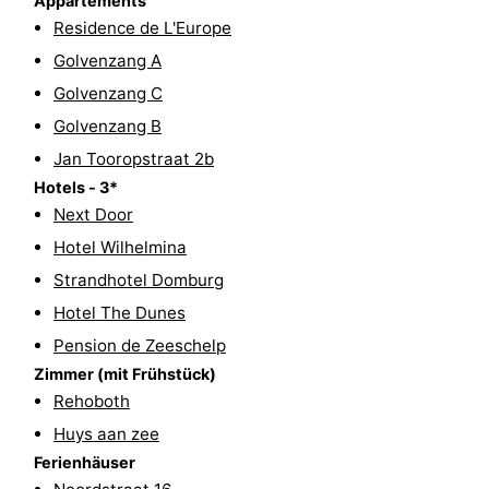
Appartements
Residence de L'Europe
Reiten
-
Golvenzang A
Reitschulen
-
Golvenzang C
Golvenzang B
Golfplatze
-
Jan Tooropstraat 2b
Sportangeln
Mondriaan
Hotels - 3*
Next Door
Toorop
Hotel Wilhelmina
Essen
Strandhotel Domburg
Hotel The Dunes
und
Veranstaltungen
Pension de Zeeschelp
Zimmer (mit Frühstück)
trinken
Ringstechen
Rehoboth
Praktisch
Huys aan zee
Ferienhäuser
Forum