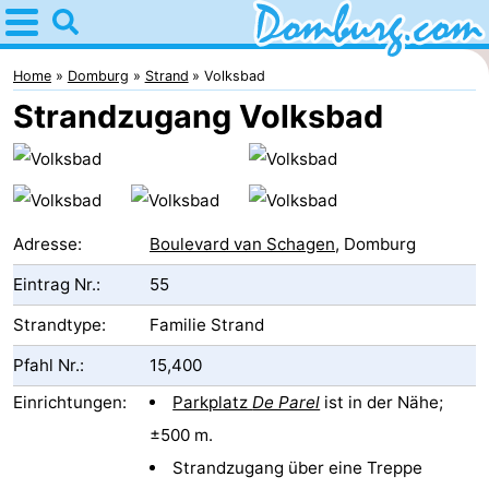
Home
Domburg
Home
Domburg
Strand
Volksbad
Strandzugang Volksbad
Tipps
Für
kindern
Webcam
Adresse:
Boulevard van Schagen
, Domburg
Webcam
Eintrag Nr.:
55
Webcam
Strandtype:
Familie Strand
Pfahl Nr.:
15,400
Strand
Übernachten
Einrichtungen:
Parkplatz
De Parel
ist in der Nähe;
Appartements
±500 m.
-
Strandzugang über eine Treppe