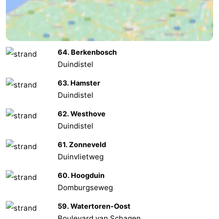
Natur
Wetter
Het
Kontakt
64. Berkenbosch
Zwin
Duindistel
63. Hamster
Duindistel
62. Westhove
Duindistel
61. Zonneveld
Duinvlietweg
60. Hoogduin
Domburgseweg
59. Watertoren-Oost
Boulevard van Schagen