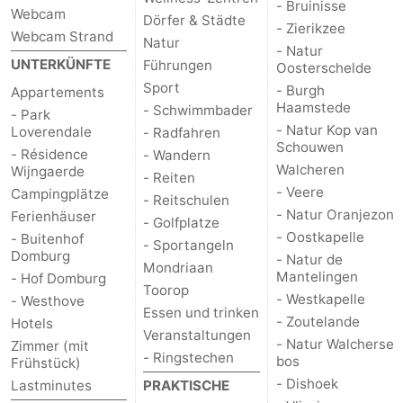
- Bruinisse
Webcam
Dörfer & Städte
- Zierikzee
Webcam Strand
Natur
- Natur
UNTERKÜNFTE
Führungen
Oosterschelde
Sport
- Burgh
Appartements
Haamstede
- Schwimmbader
- Park
- Natur Kop van
Loverendale
- Radfahren
Schouwen
- Résidence
- Wandern
Walcheren
Wijngaerde
- Reiten
- Veere
Campingplätze
- Reitschulen
- Natur Oranjezon
Ferienhäuser
- Golfplatze
- Oostkapelle
- Buitenhof
- Sportangeln
Domburg
- Natur de
Mondriaan
Mantelingen
- Hof Domburg
Toorop
- Westkapelle
- Westhove
Essen und trinken
- Zoutelande
Hotels
Veranstaltungen
- Natur Walcherse
Zimmer (mit
- Ringstechen
bos
Frühstück)
- Dishoek
Lastminutes
PRAKTISCHE