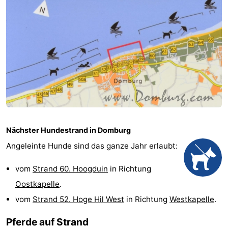
Sehen
&
-
tun
Museen
-
Denkmäler
-
Mühlen
-
Leuchtturme
-
Nächster Hundestrand in Domburg
Angeleinte Hunde sind das ganze Jahr erlaubt:
Aussichtspunkte
Attraktionen
vom
Strand 60. Hoogduin
in Richtung
-
Oostkapelle
.
Spielplätze
-
vom
Strand 52. Hoge Hil West
in Richtung
Westkapelle
.
Indoor-
-
Pferde auf Strand