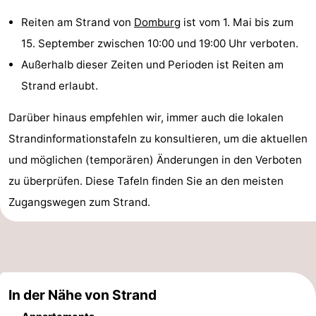
Spielplätze
Bowling
-
Reiten am Strand von
Domburg
ist vom 1. Mai bis zum
15. September zwischen 10:00 und 19:00 Uhr verboten.
Minigolfplätze
Wellness-
Außerhalb dieser Zeiten und Perioden ist Reiten am
Zentren
Dörfer
Strand erlaubt.
&
Natur
Darüber hinaus empfehlen wir, immer auch die lokalen
Strandinformationstafeln zu konsultieren, um die aktuellen
Städte
Führungen
und möglichen (temporären) Änderungen in den Verboten
Sport
zu überprüfen. Diese Tafeln finden Sie an den meisten
Zugangswegen zum Strand.
-
Schwimmbader
-
Radfahren
-
In der Nähe von Strand
Wandern
-