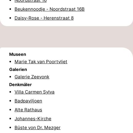
Noordstraat 16
Beukennoodje - Noordstraat 16B
Route
Daisy-Rose - Herenstraat 8
-
Parken
Reisebuchshop
Medizin
Museen
Marie Tak van Poortvliet
Adressen
Region
Galerien
Zeeland
Galerie Zeevonk
Denkmäler
Schouwen-
Villa Carmen Sylva
Badpaviljoen
Duiveland
-
Alte Rathaus
Renesse
-
Johannes-Kirche
Büste von Dr. Mezger
Brouwershaven
-