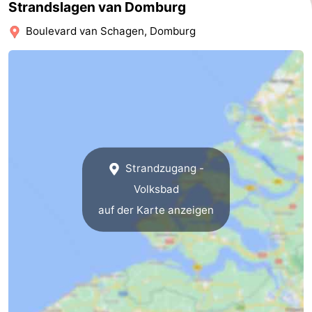
Strandslagen van Domburg
de
Westkapelle
-
Boulevard van Schagen, Domburg
Mantelingen
Zoutelande
-
Natur
-
Walcherse
Dishoek
-
bos
Vlissingen
-
Strandzugang -
Middelburg
Zeeuws-
Volksbad
auf der Karte anzeigen
Vlaanderen
-
Nieuwvliet
-
Sluis
-
Cadzand
-