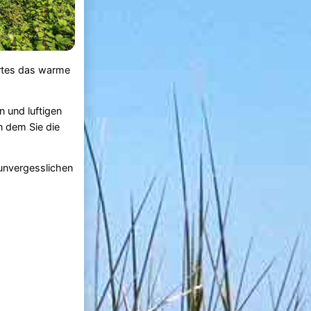
ortes das warme
 und luftigen
n dem Sie die
unvergesslichen