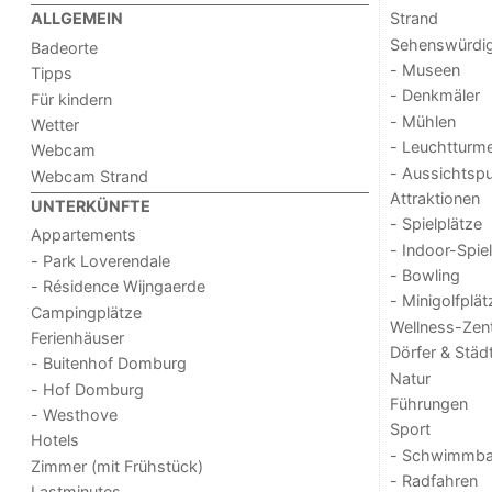
Strand
ALLGEMEIN
Sehenswürdig
Badeorte
- Museen
Tipps
- Denkmäler
Für kindern
- Mühlen
Wetter
- Leuchtturm
Webcam
- Aussichtsp
Webcam Strand
Attraktionen
UNTERKÜNFTE
- Spielplätze
Appartements
- Indoor-Spie
- Park Loverendale
- Bowling
- Résidence Wijngaerde
- Minigolfplät
Campingplätze
Wellness-Zen
Ferienhäuser
Dörfer & Städ
- Buitenhof Domburg
Natur
- Hof Domburg
Führungen
- Westhove
Sport
Hotels
- Schwimmba
Zimmer (mit Frühstück)
- Radfahren
Lastminutes