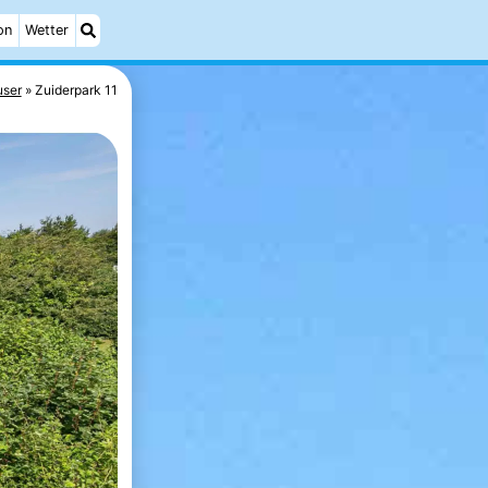
on
Wetter
user
Zuiderpark 11