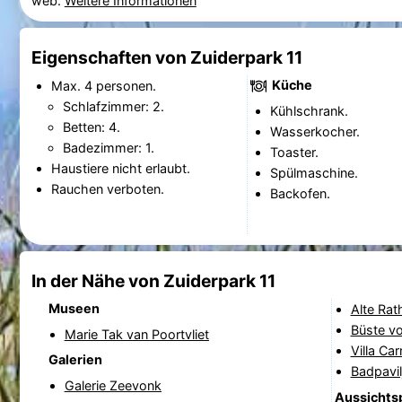
web.
Weitere Informationen
Eigenschaften von Zuiderpark 11
Küche
Max. 4 personen.
Schlafzimmer: 2.
Kühlschrank.
Betten: 4.
Wasserkocher.
Badezimmer: 1.
Toaster.
Haustiere nicht erlaubt.
Spülmaschine.
Rauchen verboten.
Backofen.
In der Nähe von Zuiderpark 11
Museen
Alte Rat
Büste v
Marie Tak van Poortvliet
Villa Ca
Galerien
Badpavil
Galerie Zeevonk
Aussichts