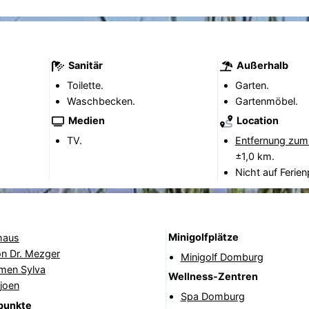
Sanitär
Außerhalb
Toilette.
Garten.
Waschbecken.
Gartenmöbel.
Medien
Location
TV.
Entfernung zum
±1,0 km.
Nicht auf Ferien
Minigolfplätze
haus
on Dr. Mezger
Minigolf Domburg
rmen Sylva
Wellness-Zentren
joen
Spa Domburg
punkte