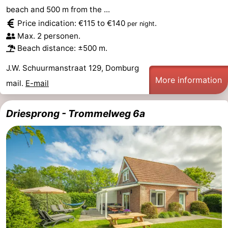
beach and 500 m from the ...
Price indication: €115 to €140
.
per night
Max. 2 personen.
Beach distance: ±500 m.
J.W. Schuurmanstraat 129, Domburg
More information
mail.
E-mail
Driesprong - Trommelweg 6a