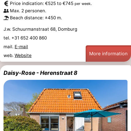
Price indication: €525 to €745
.
per week
See
Max. 2 personen.
Beach distance: ±450 m.
&
-
J.w. Schuurmanstraat 68, Domburg
do
Museums
-
tel. +31 652 400 860
mail.
E-mail
Monuments
-
More information
web.
Website
Mills
-
Daisy-Rose - Herenstraat 8
Lighthouses
-
Observation
Attractions
points
-
Playgrounds
-
Indoor
-