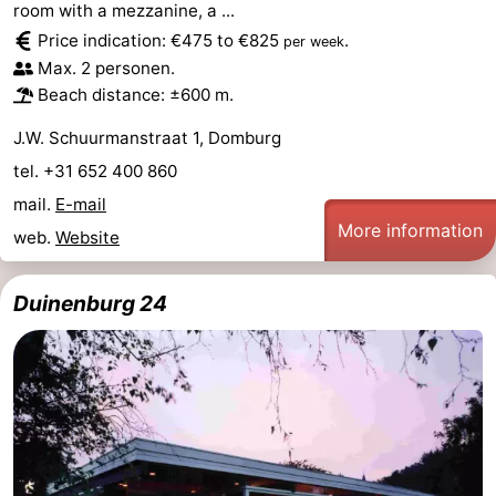
room with a mezzanine, a ...
Price indication: €475 to €825
.
Het
Contact
per week
Max. 2 personen.
Zwin
us
Beach distance: ±600 m.
J.W. Schuurmanstraat 1, Domburg
tel. +31 652 400 860
mail.
E-mail
More information
web.
Website
Duinenburg 24