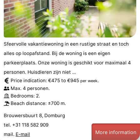
Zierikzee
-
Nature
-
Oosterschelde
Burgh
-
Sfeervolle vakantiewoning in een rustige straat en toch
Haamstede
Nature
Walcheren
alles op loopafstand. Bij de woning is een eigen
parkeerplaats. Onze woning is geschikt voor maximaal 4
Kop
-
personen. Huisdieren zijn niet ...
Price indication: €475 to €945
.
van
Veere
-
per week
Max. 4 personen.
Schouwen
Nature
-
Bedrooms: 2.
Beach distance: ±700 m.
Oranjezon
Oostkapelle
-
Brouwersbuurt 8, Domburg
Nature
-
tel. +31 118 582 909
More information
mail.
E-mail
de
Westkapelle
-