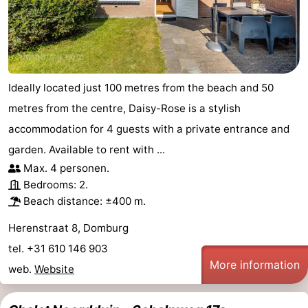
playgrounds
Bowling
-
centres
Mini
Wellness
golf
centers
Villages
Ideally located just 100 metres from the beach and 50
metres from the centre, Daisy-Rose is a stylish
courses
&
Nature
accommodation for 4 guests with a private entrance and
Cities
Guided
garden. Available to rent with ...
Max. 4 personen.
tours
Sports
Bedrooms: 2.
Beach distance: ±400 m.
-
Herenstraat 8, Domburg
Swimming
-
tel. +31 610 146 903
More information
pools
Cycling
-
web.
Website
Hiking
-