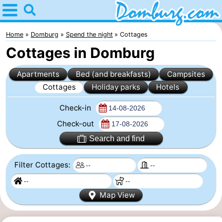
Home
Domburg
Home
Domburg
Spend the night
Cottages
Cottages in Domburg
Tips
Apartments
Bed (and breakfasts)
Campsites
For
Cottages
Holiday parks
Hotels
kids
Webcam
Check-in
Webcam
Check-out
Search and find
Webcam
Filter Cottages:
Beach
Spend
the
Apartments
Map View
night
-