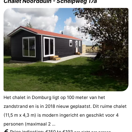
Chalet Noordduin - Schelpweg 17a
Horse
-
riding
Riding
-
schools
Golf
-
courses
Sportfishing
Mondriaan
Toorop
Food
&
Events
Het chalet in Domburg ligt op 100 meter van het
Beverages
Ring
zandstrand en is in 2018 nieuw geplaatst. Dit ruime chalet
(11,5 m x 4,3 m) is modern ingericht en geschikt voor 4
riding
Practical
personen (maximaal 2 ...
Forum
Price indication: €150 to €193
.