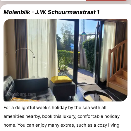
Mantelingen
Zoutelande
-
Molenblik - J.W. Schuurmanstraat 1
Nature
-
Walcherse
Dishoek
-
bos
Vlissingen
-
Middelburg
Zeeuws-
Vlaanderen
-
Nieuwvliet
-
Sluis
-
For a delightful week's holiday by the sea with all
Cadzand
-
amenities nearby, book this luxury, comfortable holiday
home. You can enjoy many extras, such as a cozy living
Nature
Weather