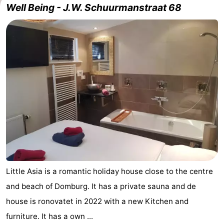
Well Being - J.W. Schuurmanstraat 68
Park
-
Loverendale
Résidence
Bed
Wijngaerde
(and
Campsites
breakfasts)
Cottages
-
Buitenhof
-
Domburg
Hof
-
Domburg
Westhove
Hotels
Little Asia is a romantic holiday house close to the centre
and beach of Domburg. It has a private sauna and de
Lastminutes
house is ronovatet in 2022 with a new Kitchen and
Beach
furniture. It has a own ...