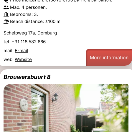
per night per person
Max. 4 personen.
Route
Bedrooms: 3.
Beach distance: ±100 m.
-
Schelpweg 17a, Domburg
Parking
Medical
tel. +31 118 582 666
addresses
Region
mail.
E-mail
More information
web.
Website
Zeeland
Schouwen-
Brouwersbuurt 8
Duiveland
-
Renesse
-
Brouwershaven
-
Bruinisse
-